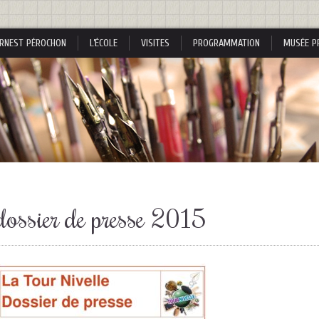
RNEST PÉROCHON
L’ÉCOLE
VISITES
PROGRAMMATION
MUSÉE P
s
dossier de presse 2015
s
nes