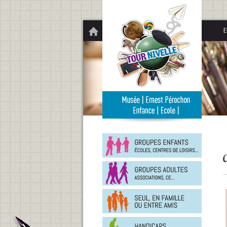
Panneau de gestion des cookies
E
Groupe
enfants
Groupe
adultes
En
famille
ou
entre
Person
amis