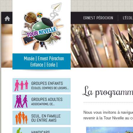
Panneau de gestion des cookies
ERNEST PÉROCHON
L’ÉCOL
Groupes
enfants
La programm
Groupes
adultes
En
Nous vous invitons à navig
famille
revenir à la Tour Nivelle au 
ou
entre
Personnes
amis