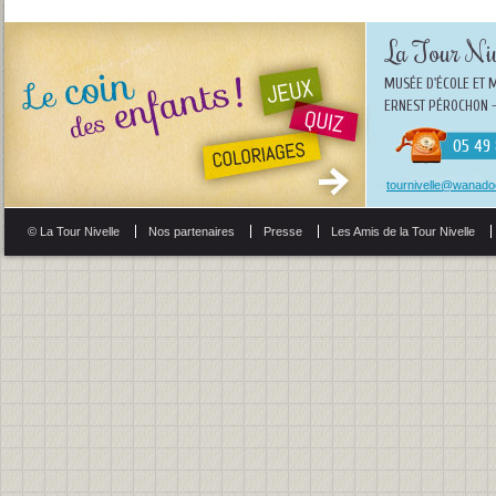
La Tour Niv
MUSÉE D'ÉCOLE ET 
ERNEST PÉROCHON -
05 49 
tournivelle@wanadoo
© La Tour Nivelle
Nos partenaires
Presse
Les Amis de la Tour Nivelle