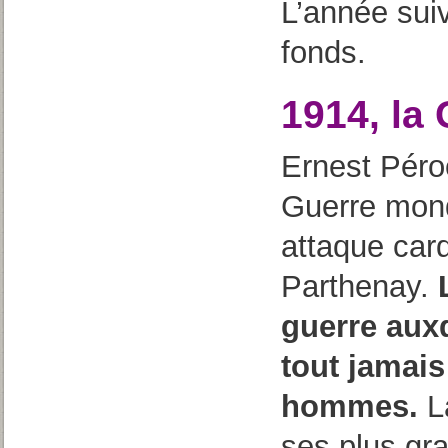
L’année suiv
fonds.
1914, la
Ernest Péro
Guerre mondi
attaque card
Parthenay.
guerre auxq
tout jamais
hommes.
La
ses plus gra