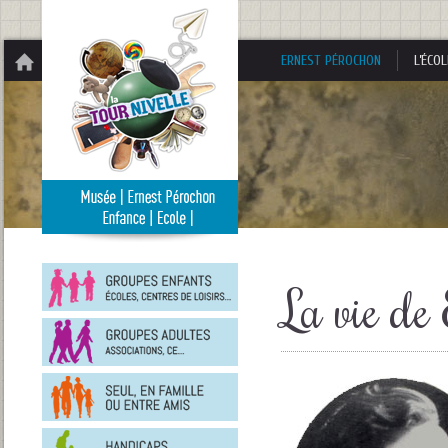
Panneau de gestion des cookies
ERNEST PÉROCHON
L’ÉCOL
Groupes
enfants
La vie de
Groupes
adultes
En
famille
ou
entre
Personnes
amis