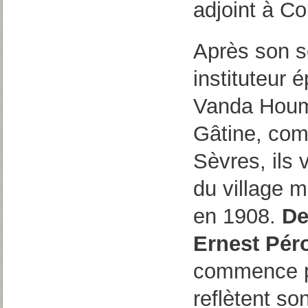
adjoint à Co
Après son se
instituteur
Vanda Houm
Gâtine, co
Sèvres, ils v
du village m
en 1908.
De
Ernest Péro
commence p
reflètent s