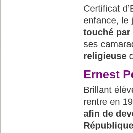
Certificat d
enfance, le
touché par
ses camar
religieuse
q
Ernest P
Brillant élèv
rentre en 1
afin de dev
Républiqu