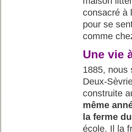
maison litté
consacré à la
pour se sen
comme chez 
Une vie 
1885, nous
Deux-Sèvrie
construite 
même année
la ferme du
école. Il la