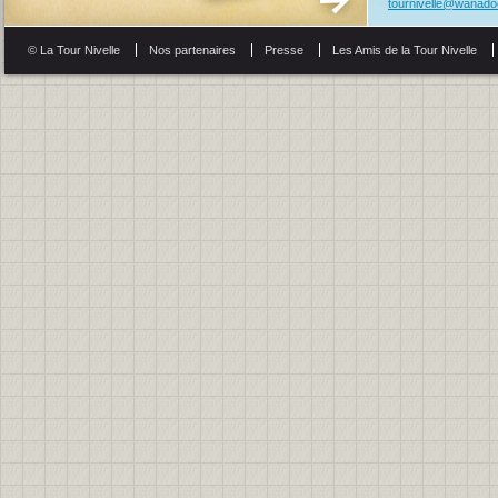
tournivelle@wanadoo
© La Tour Nivelle
Nos partenaires
Presse
Les Amis de la Tour Nivelle