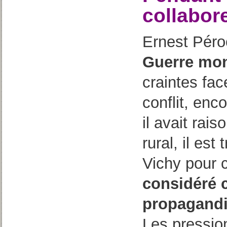
collabor
Ernest Pér
Guerre mon
craintes fac
conflit, enc
il avait rai
rural, il est
Vichy pour c
considéré 
propagandis
Les pression