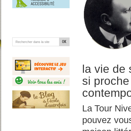
en
situation
de
handicap
la vie de
si proche
contempo
La Tour Nive
pouvez vous