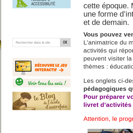
en
cette époque. 
situation
de
une forme d’int
handicap
et de demain.
Vous pouvez veni
L’animatrice du m
activités qui rép
peuvent visiter la
thèmes : éducati
Les onglets ci-de
pédagogiques q
Pour préparer vo
livret d’activités
Attention, le pr