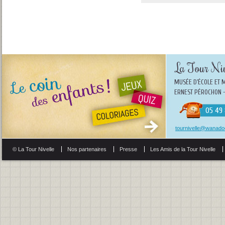
La Tour Niv
MUSÉE D'ÉCOLE ET 
ERNEST PÉROCHON -
05 49 
tournivelle@wanadoo
© La Tour Nivelle
Nos partenaires
Presse
Les Amis de la Tour Nivelle