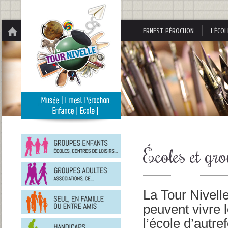
Panneau de gestion des cookies
ERNEST PÉROCHON
L’ÉCOL
Groupes
enfants
Écoles et gro
Groupes
adultes
La Tour Nivell
En
famille
peuvent vivre 
ou
entre
l’école d’autr
Personnes
amis