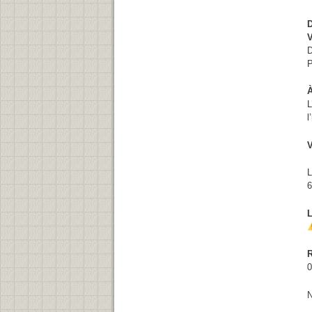
D
V
D
P
À
L
l
V
L
6
L
R
0
N