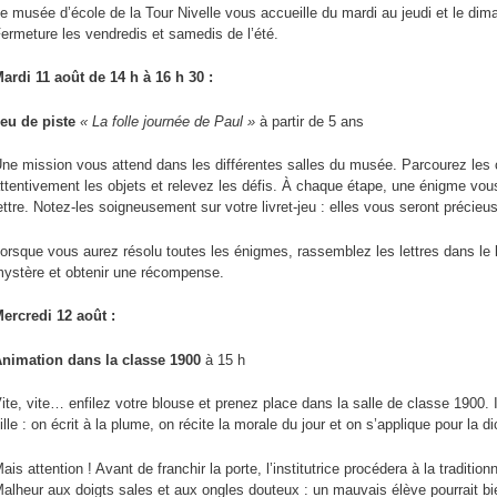
e musée d’école de la Tour Nivelle vous accueille du mardi au jeudi et le dim
n
ermeture les vendredis et samedis de l’été.
p
ardi
11 août
de 14 h à 16 h 30 :
eu de piste
« La folle journée de Paul »
à partir de 5 ans
ne mission vous attend dans les différentes salles du musée. Parcourez les 
ttentivement les objets et relevez les défis. À chaque étape, une énigme vou
ettre. Notez-les soigneusement sur votre livret-jeu : elles vous seront précieu
orsque vous aurez résolu toutes les énigmes, rassemblez les lettres dans le 
ystère et obtenir une récompense.
ercredi
12 août :
nimation dans la classe 1900
à 15 h
ite, vite… enfilez votre blouse et prenez place dans la salle de classe 1900. Ic
ille : on écrit à la plume, on récite la morale du jour et on s’applique pour la di
ais attention ! Avant de franchir la porte, l’institutrice procédera à la traditio
alheur aux doigts sales et aux ongles douteux : un mauvais élève pourrait bie