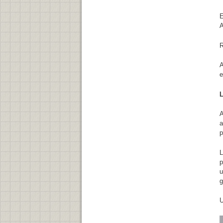
E
A
R
A
e
L
A
a
p
L
p
u
g
U