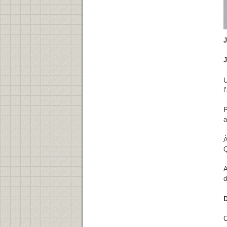
J
J
U
l
P
a
À
Q
A
D
C