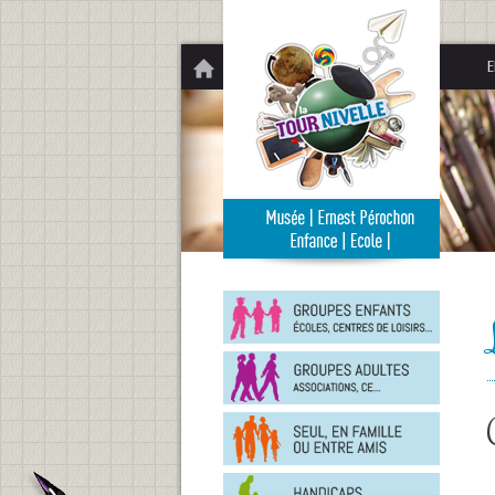
Panneau de gestion des cookies
E
Groupe
enfants
Groupe
adultes
En
famille
ou
entre
Person
amis