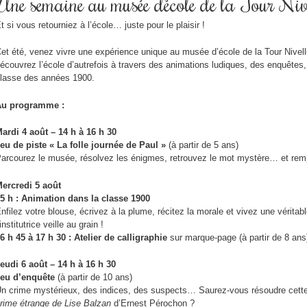
Une semaine au musée d’école de la Tour Niv
t si vous retourniez à l’école… juste pour le plaisir !
et été, venez vivre une expérience unique au musée d’école de la Tour Nivelle
écouvrez l’école d’autrefois à travers des animations ludiques, des enquêtes,
lasse des années 1900.
Au programme :
ardi 4 août – 14 h à 16 h 30
eu de piste « La folle journée de Paul »
(à partir de 5 ans)
arcourez le musée, résolvez les énigmes, retrouvez le mot mystère… et rem
ercredi 5 août
5 h : Animation dans la classe 1900
nfilez votre blouse, écrivez à la plume, récitez la morale et vivez une véritab
’institutrice veille au grain !
6 h 45 à 17 h 30 : Atelier de calligraphie
sur marque-page (à partir de 8 ans)
eudi 6 août – 14 h à 16 h 30
eu d’enquête
(à partir de 10 ans)
n crime mystérieux, des indices, des suspects… Saurez-vous résoudre cett
rime étrange de Lise Balzan
d’Ernest Pérochon ?