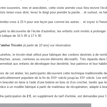
ntre souvenirs, rires et anecdotes, cette visite animée vous fera revivre l’éco
lors tenez-vous droit, levez le doigt pour prendre la parole… et surtout, ne fa
endez-vous à 15 h pour une leçon pas comme les autres… et soyez à l’heure,
près la découverte de l’école d’autrefois, les enfants sont invités à prolonger 
t ludique de 16 h 45 à 17 h 30.
’atelier Tricotin
(à partir de 10 ans)
sur réservation
utrefois, le tricotin était utilisé pour fabriquer des cordons destinés à de no
ttaches, anses, ceintures ou encore éléments décoratifs. Très répandu dans le
ermettait aux enfants de développer leur dextérité, leur patience et leur habil
ors de cet atelier, les participants découvrent cette technique traditionnelle de
articulièrement populaire de la fin du XIXᵉ siècle jusqu’au XXᵉ siècle. Les enf
n bracelet en laine à l’aide d’une bobine en bois et d’un crochet, tandis que les
râce à un modèle fabriqué à partir de matériaux de récupération, adapté à leu
ne participation de
2 €
, en supplément du tarif d’entrée, est demandée pour l’