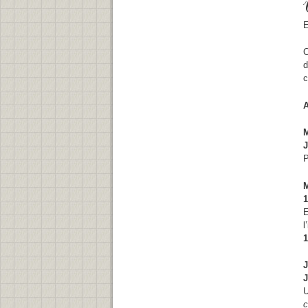
E
C
d
c
M
J
P
M
1
E
l
1
J
J
U
c