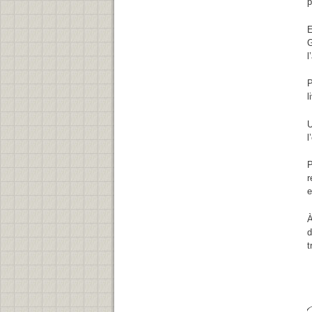
p
E
G
l
P
l
U
l
P
r
e
À
d
t