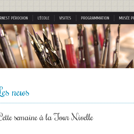
RNEST PÉROCHON
L’ÉCOLE
VISITES
PROGRAMMATION
MUSÉE P
s
Les news
s
Cette semaine à la Tour Nivelle
nes