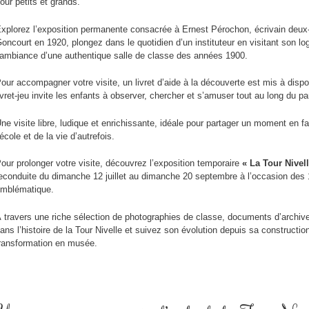
our petits et grands.
xplorez l’exposition permanente consacrée à Ernest Pérochon, écrivain deux-s
oncourt en 1920, plongez dans le quotidien d’un instituteur en visitant son lo
’ambiance d’une authentique salle de classe des années 1900.
our accompagner votre visite, un livret d’aide à la découverte est mis à dispo
ivret-jeu invite les enfants à observer, chercher et s’amuser tout au long du pa
ne visite libre, ludique et enrichissante, idéale pour partager un moment en 
’école et de la vie d’autrefois.
our prolonger votre visite, découvrez l’exposition temporaire
« La Tour Nivel
econduite du dimanche 12 juillet au dimanche 20 septembre à l’occasion des 
mblématique.
 travers une riche sélection de photographies de classe, documents d’archive
ans l’histoire de la Tour Nivelle et suivez son évolution depuis sa constructi
ransformation en musée.