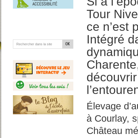
Si à l’ép
en
situation
de
Tour Nive
handicap
ce n’est 
Intégré da
dynamique
Charente,
découvrir
l’entouren
Élevage d’a
à Courlay, s
Château méd