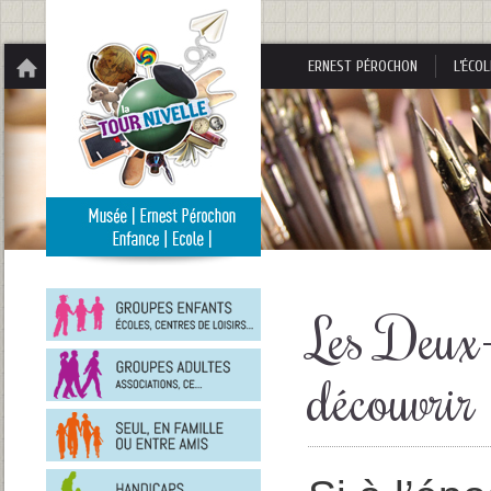
Panneau de gestion des cookies
ERNEST PÉROCHON
L’ÉCOL
Groupes
enfants
Les Deux-
Groupes
adultes
découvrir
En
famille
ou
entre
Personnes
amis