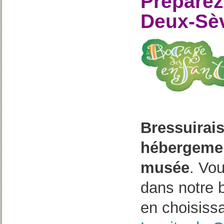
Préparez
Deux-Sè
Bressuirais
hébergemen
musée
. Vo
dans notre 
en choisissa