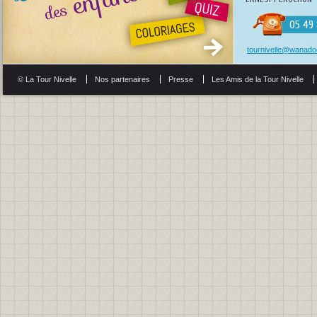
05 49 
tournivelle@wanadoo
© La Tour Nivelle
Nos partenaires
Presse
Les Amis de la Tour Nivelle