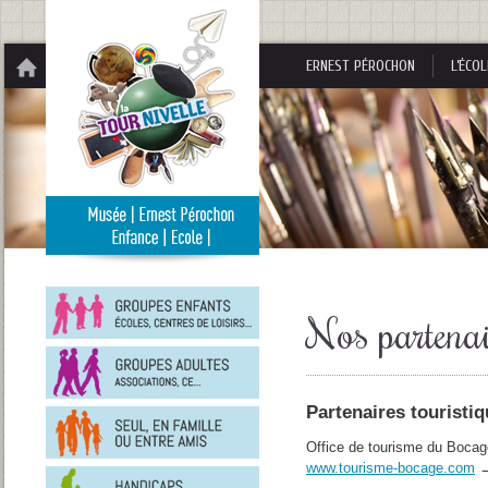
Panneau de gestion des cookies
ERNEST PÉROCHON
L’ÉCOL
Groupes
enfants
Nos partenai
Groupes
adultes
Partenaires touristi
En
famille
ou
Office de tourisme du Bocag
entre
www.tourisme-bocage.com
Personnes
amis