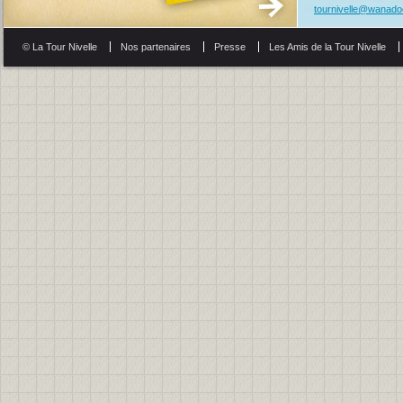
tournivelle@wanadoo
© La Tour Nivelle
Nos partenaires
Presse
Les Amis de la Tour Nivelle