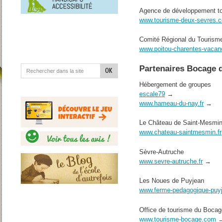
en
situation
Agence de développement to
de
www.tourisme-deux-sevres.
handicap
Comité Régional du Tourism
www.poitou-charentes-vaca
Partenaires Bocage 
Hébergement de groupes
escale79
→
www.hameau-du-nay.fr
→
Le Château de Saint-Mesmi
www.chateau-saintmesmin.fr
Sèvre-Autruche
www.sevre-autruche.fr
→
Les Noues de Puyjean
www.ferme-pedagogique-puy
Office de tourisme du Bocag
www.tourisme-bocage.com