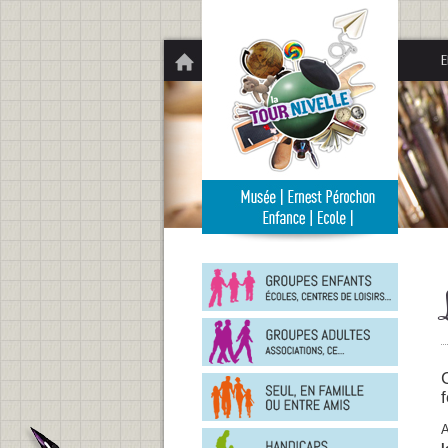
Panneau de gestion des cookies
E
Groupe
enfants
Groupe
adultes
En
famille
f
ou
entre
A
Person
amis