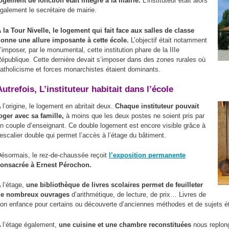
ogement de fonction était intégré à la mairie.
L’instituteur était alors
n
galement le secrétaire de mairie.
p
 la Tour Nivelle, le logement qui fait face aux salles de classe
onne une allure imposante à cette école.
L’objectif était notamment
’imposer, par le monumental, cette institution phare de la IIIe
épublique. Cette dernière devait s’imposer dans des zones rurales où
atholicisme et forces monarchistes étaient dominants.
Autrefois, L’instituteur habitait dans l’école
 l’origine, le logement en abritait deux.
Chaque instituteur pouvait
oger avec sa famille,
à moins que les deux postes ne soient pris par
n couple d’enseignant. Ce double logement est encore visible grâce à
’escalier double qui permet l’accès à l’étage du bâtiment.
ésormais, le rez-de-chaussée reçoit
l’exposition permanente
onsacrée à Ernest Pérochon.
 l’étage,
une bibliothèque de livres scolaires permet de feuilleter
de nombreux ouvrages
d’arithmétique, de lecture, de prix… Livres de
on enfance pour certains ou découverte d’anciennes méthodes et de sujets é
 l’étage également,
une cuisine et une chambre reconstituées
nous replong