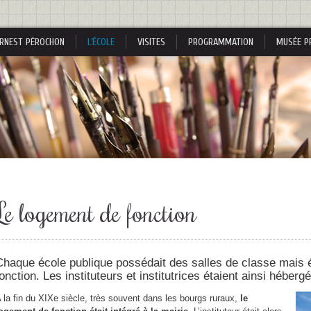
RNEST PÉROCHON
L’ÉCOLE
VISITES
PROGRAMMATION
MUSÉE P
s
Le logement de fonction
s
Chaque école publique possédait des salles de classe mais
onction. Les instituteurs et institutrices étaient ainsi hébergé
 la fin du XIXe siècle, très souvent dans les bourgs ruraux,
le
nes