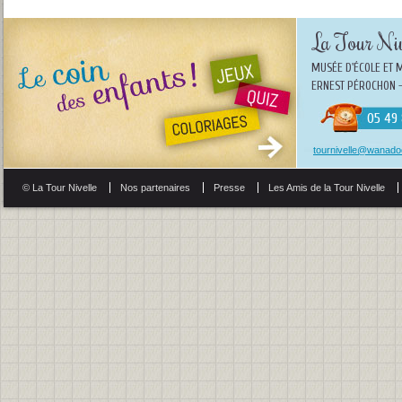
La Tour Niv
MUSÉE D'ÉCOLE ET 
ERNEST PÉROCHON -
05 49 
tournivelle@wanadoo
© La Tour Nivelle
Nos partenaires
Presse
Les Amis de la Tour Nivelle