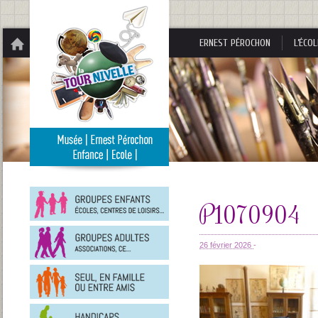
Panneau de gestion des cookies
ERNEST PÉROCHON
L’ÉCOL
Groupes
enfants
P1070904
Groupes
adultes
26 février 2026
-
En
famille
ou
entre
Personnes
amis