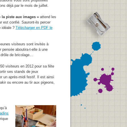
estations vous sont proposées
 déjà par le mois de juillet.
« la piste aux images »
attend les
r est confié. Sauront-ils percer
e idéale ?
Télécharger en PDF le
eunes visiteurs sont invités à
r pensée aboutira-t-elle à une
 drôle de bricolage…
50 visiteurs en 2012 pour sa fête
ortir ses stands de jeux
r un après-midi festif. Il est ainsi
kir ou encore au tir aux pigeons,
 qu’à
ladins
orique