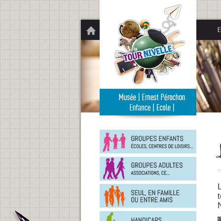
Panneau de gestion des cookies
E
Groupe
enfants
Groupe
adultes
En
famille
ou
entre
Person
amis