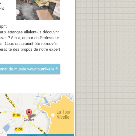
s
ont
sprit
aux étranges allaient-ils découvrir
uver ? Ainsi, autour du Professeur
es. Ceux-ci auraient été retrouvés
éracité des propos de notre expert
nternet du musée www.tournivelle.fr