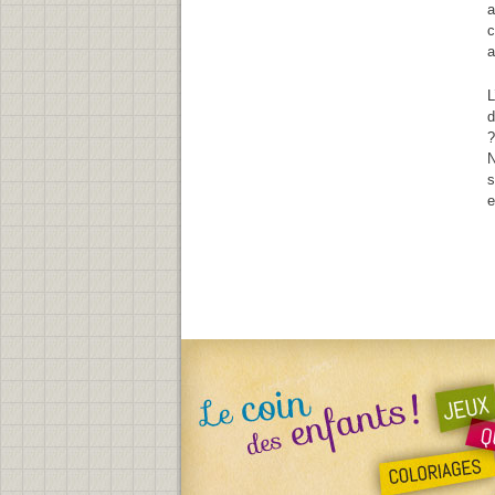
a
c
a
L
d
?
N
s
e