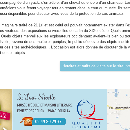
ccompagnée d’un yack, d’un zèbre, d’un cheval ou encore d’un chameau. Le
omédiens vous feront voyager tout en restant dans la cour du musée. Ils ser
ussi disponibles pour discuter avec vous de la protection de ces animaux.
’imaginaire traité ce 21 juillet est celui qui pouvait notamment exister dans l’e
es visiteurs des expositions universelles de la fin du XIXe siècle. Quels anim
 Quels objets merveilleux les explorateurs occidentaux avaient-ils bien pu tro
ivelle, revenu de ses multiples périples, le public découvre des objets insolit
ur des sites archéologiques… L’occasion est alors donnée de discuter de la v
t de ces objets.
Horaires et tarifs de visite sur le site I
La Tour Nivelle
MUSÉE D'ÉCOLE ET MAISON LITTÉRAIRE
ERNEST PÉROCHON - 79440 COURLAY
05 49 80 29 37