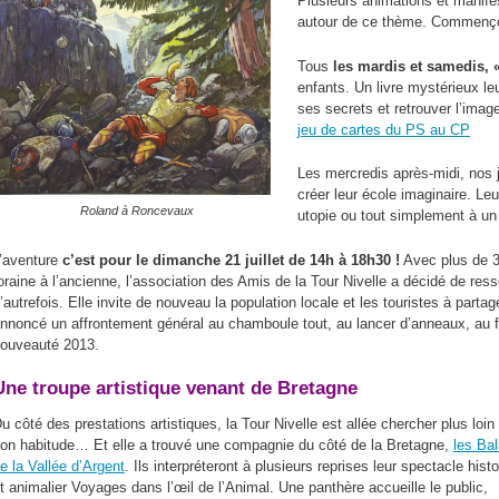
Plusieurs animations et manif
n
autour de ce thème. Commençons
p
Tous
les mardis et samedis, 
enfants. Un livre mystérieux leu
ses secrets et retrouver l’imag
jeu de cartes du PS au CP
Les mercredis après-midi, nos j
créer leur école imaginaire. Leu
Roland à Roncevaux
utopie ou tout simplement à un
’aventure
c’est pour le dimanche 21 juillet de 14h à 18h30 !
Avec plus de 3
oraine à l’ancienne, l’association des Amis de la Tour Nivelle a décidé de ress
’autrefois. Elle invite de nouveau la population locale et les touristes à partage
nnoncé un affrontement général au chamboule tout, au lancer d’anneaux, au fa
ouveauté 2013.
Une troupe artistique venant de Bretagne
u côté des prestations artistiques, la Tour Nivelle est allée chercher plus loin
on habitude… Et elle a trouvé une compagnie du côté de la Bretagne,
les Ba
e la Vallée d’Argent
. Ils interpréteront à plusieurs reprises leur spectacle hist
t animalier Voyages dans l’œil de l’Animal. Une panthère accueille le public,