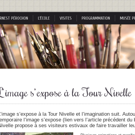
RNEST PÉROCHON
L’ÉCOLE
VISITES
PROGRAMMATION
MUSÉE P
s
L’ image s’ expose à la Tour Nivelle
s
L’image s’expose à la Tour Nivelle et l’imagination suit. Auto
temporaire l’image s’expose (lien vers l’article précédent du
Nivelle propose à ses visiteurs estivaux de faire travailler le
nes