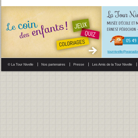
La Tour Niv
MUSÉE D'ÉCOLE ET 
ERNEST PÉROCHON -
05 49 
tournivelle@wanadoo
© La Tour Nivelle
Nos partenaires
Presse
Les Amis de la Tour Nivelle