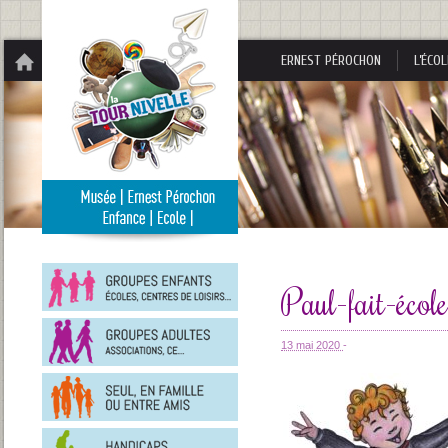
Panneau de gestion des cookies
ERNEST PÉROCHON
L’ÉCOL
Groupes
enfants
Paul-fait-écol
Groupes
adultes
13 mai 2020
-
En
famille
ou
entre
Personnes
amis