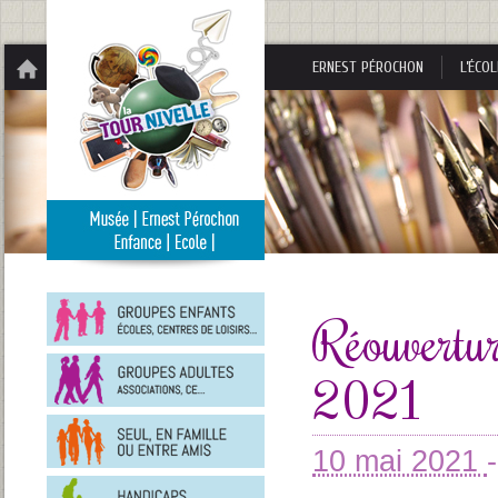
Panneau de gestion des cookies
ERNEST PÉROCHON
L’ÉCOL
Groupes
enfants
Réouvertu
Groupes
2021
adultes
En
famille
ou
10 mai 2021
entre
Personnes
amis