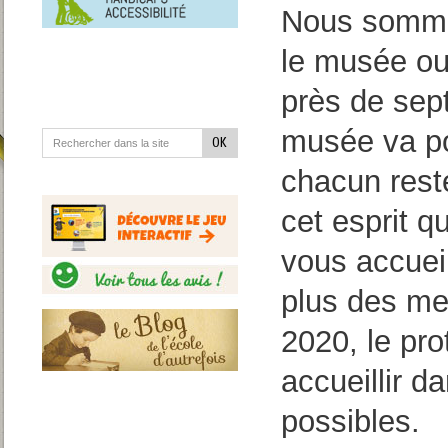
en
Nous somme
situation
de
handicap
le musée ouv
près de sept
musée va po
chacun reste
cet esprit 
vous accueil
plus des me
2020, le pro
accueillir d
possibles.