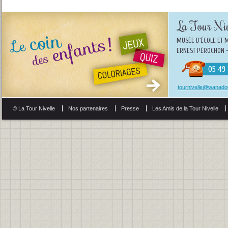
La Tour Niv
MUSÉE D'ÉCOLE ET 
ERNEST PÉROCHON -
05 49 
tournivelle@wanadoo
© La Tour Nivelle
Nos partenaires
Presse
Les Amis de la Tour Nivelle