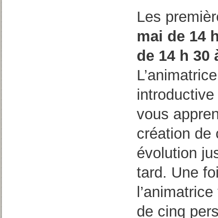
Les première
mai de 14 h
de 14 h 30 
L’animatrice
introductive
vous appren
création de 
évolution ju
tard. Une fo
l’animatrice
de cinq per