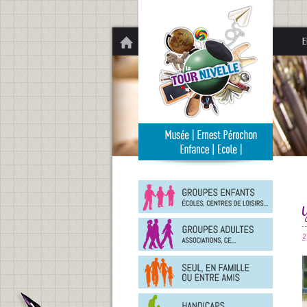
Panneau de gestion des cookies
E
Groupe
enfants
Groupe
adultes
2
En
famille
ou
entre
Person
amis