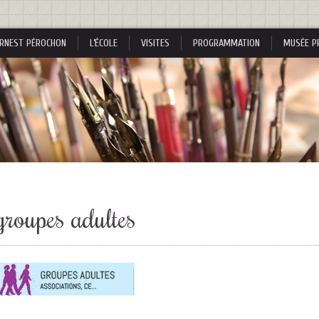
RNEST PÉROCHON
L’ÉCOLE
VISITES
PROGRAMMATION
MUSÉE P
s
groupes adultes
s
nes