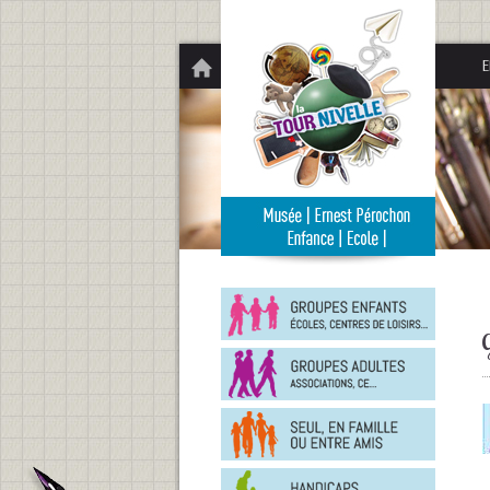
Panneau de gestion des cookies
E
Groupe
enfants
Groupe
adultes
En
famille
ou
entre
Person
amis