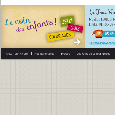
La Tour Niv
MUSÉE D'ÉCOLE ET 
ERNEST PÉROCHON -
05 49 
tournivelle@wanadoo
© La Tour Nivelle
Nos partenaires
Presse
Les Amis de la Tour Nivelle