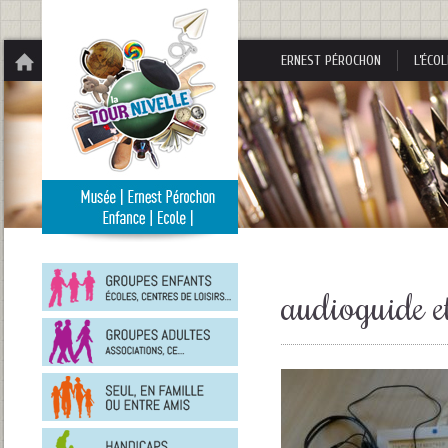
Panneau de gestion des cookies
ERNEST PÉROCHON
L’ÉCOL
Groupes
enfants
audioguide et
Groupes
adultes
En
famille
ou
entre
Personnes
amis