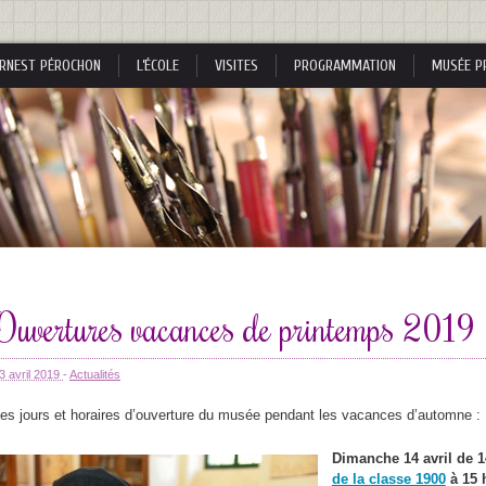
RNEST PÉROCHON
L’ÉCOLE
VISITES
PROGRAMMATION
MUSÉE P
s
Ouvertures vacances de printemps 2019
s
3 avril 2019
-
Actualités
es jours et horaires d’ouverture du musée pendant les vacances d’automne :
Dimanche 14 avril de 1
nes
de la classe 1900
à 15 