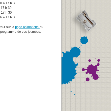
 h à 17 h 30
 17 h 30
 17 h 30
h à 17 h 30.
tour sur la
page animations
du
 programme de ces journées.