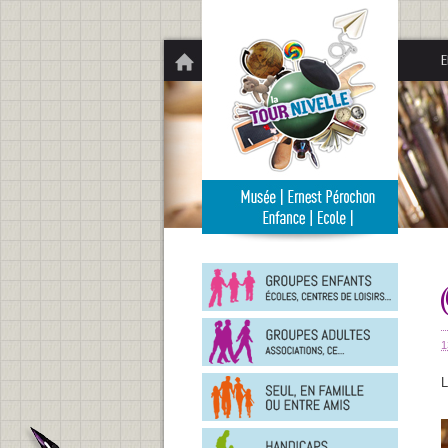
Panneau de gestion des cookies
E
Groupe
enfants
Groupe
adultes
1
En
L
famille
ou
entre
Person
amis