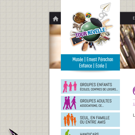
Panneau de gestion des cookies
E
Groupe
enfants
Groupe
adultes
1
En
L
famille
ou
entre
Person
amis