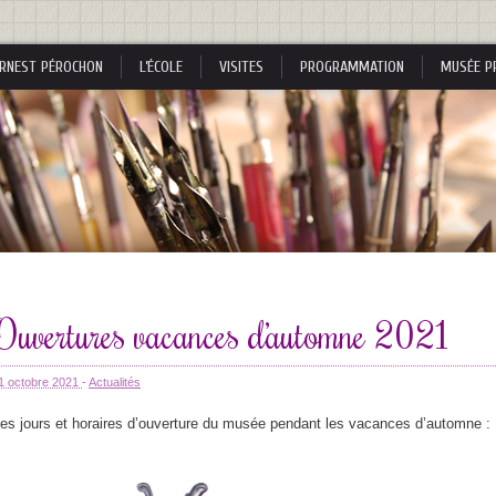
RNEST PÉROCHON
L’ÉCOLE
VISITES
PROGRAMMATION
MUSÉE P
s
Ouvertures vacances d’automne 2021
s
1 octobre 2021
-
Actualités
es jours et horaires d’ouverture du musée pendant les vacances d’automne :
nes