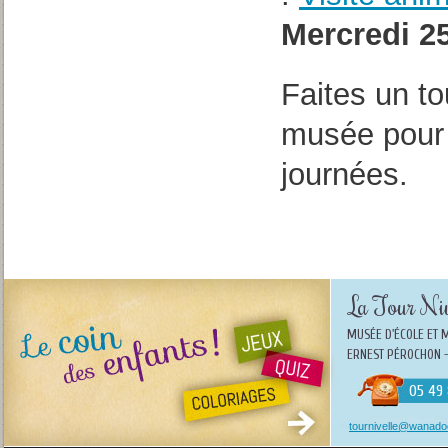
Mercredi 25
Faites un to
musée pour 
journées.
La Tour Niv
MUSÉE D'ÉCOLE ET 
ERNEST PÉROCHON -
05 49 
tournivelle@wanadoo