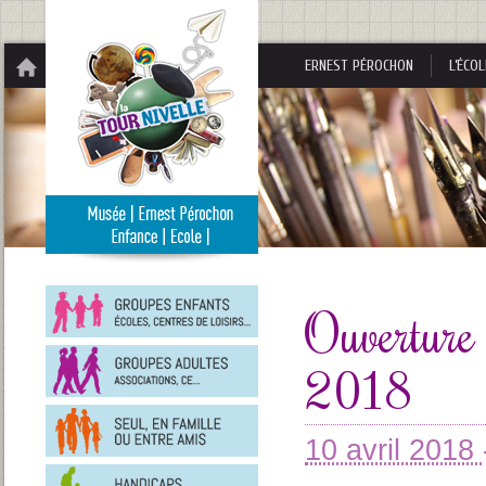
Panneau de gestion des cookies
ERNEST PÉROCHON
L’ÉCOL
Groupes
enfants
Ouverture
Groupes
2018
adultes
En
famille
ou
10 avril 2018
entre
Personnes
amis