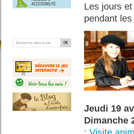
en
Les jours e
situation
de
handicap
pendant les
Jeudi 19 av
Dimanche 2
:
Visite ani