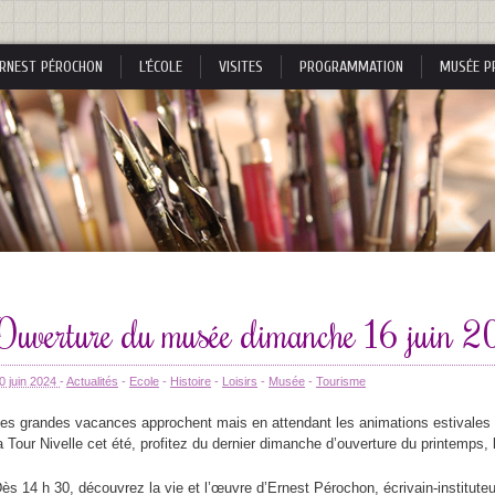
RNEST PÉROCHON
L’ÉCOLE
VISITES
PROGRAMMATION
MUSÉE P
s
Ouverture du musée dimanche 16 juin 
s
0 juin 2024
-
Actualités
-
Ecole
-
Histoire
-
Loisirs
-
Musée
-
Tourisme
es grandes vacances approchent mais en attendant les animations estivales
a Tour Nivelle cet été, profitez du dernier dimanche d’ouverture du printemps, 
nes
ès 14 h 30, découvrez la vie et l’œuvre d’Ernest Pérochon, écrivain-instituteu