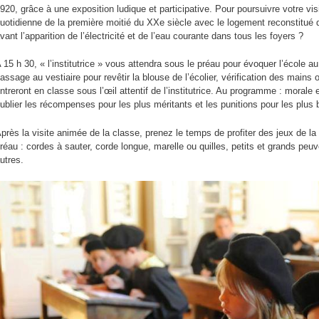
920, grâce à une exposition ludique et participative. Pour poursuivre votre vi
n
uotidienne de la première moitié du XXe siècle avec le logement reconstitué d
p
vant l’apparition de l’électricité et de l’eau courante dans tous les foyers ?
 15 h 30, « l’institutrice » vous attendra sous le préau pour évoquer l’école 
assage au vestiaire pour revêtir la blouse de l’écolier, vérification des mains o
ntreront en classe sous l’œil attentif de l’institutrice. Au programme : morale
ublier les récompenses pour les plus méritants et les punitions pour les plu
près la visite animée de la classe, prenez le temps de profiter des jeux de la 
réau : cordes à sauter, corde longue, marelle ou quilles, petits et grands pe
utres.