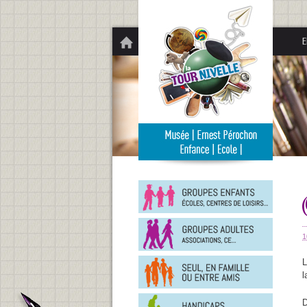
Panneau de gestion des cookies
E
Groupe
enfants
Groupe
adultes
1
En
L
famille
l
ou
entre
Person
amis
D