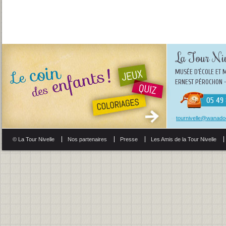
La Tour Niv
MUSÉE D'ÉCOLE ET 
ERNEST PÉROCHON -
05 49 
tournivelle@wanadoo
© La Tour Nivelle
Nos partenaires
Presse
Les Amis de la Tour Nivelle