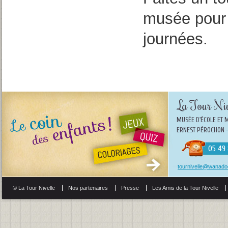
musée pour 
journées.
La Tour Niv
MUSÉE D'ÉCOLE ET 
ERNEST PÉROCHON -
05 49 
tournivelle@wanadoo
© La Tour Nivelle
Nos partenaires
Presse
Les Amis de la Tour Nivelle