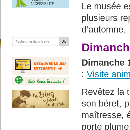
en
Le musée es
situation
de
handicap
plusieurs r
d’automne.
Dimanche
Dimanche 1
:
Visite ani
Revêtez la t
son béret, pu
maîtresse, é
porte plume