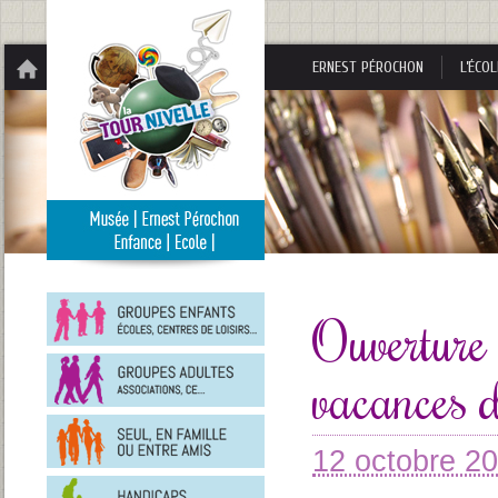
Panneau de gestion des cookies
ERNEST PÉROCHON
L’ÉCOL
Groupes
enfants
Ouverture 
Groupes
vacances 
adultes
En
famille
ou
12 octobre 2
entre
Personnes
amis