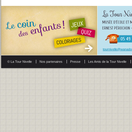
La Tour Niv
MUSÉE D'ÉCOLE ET 
ERNEST PÉROCHON -
05 49 
tournivelle@wanadoo
© La Tour Nivelle
Nos partenaires
Presse
Les Amis de la Tour Nivelle