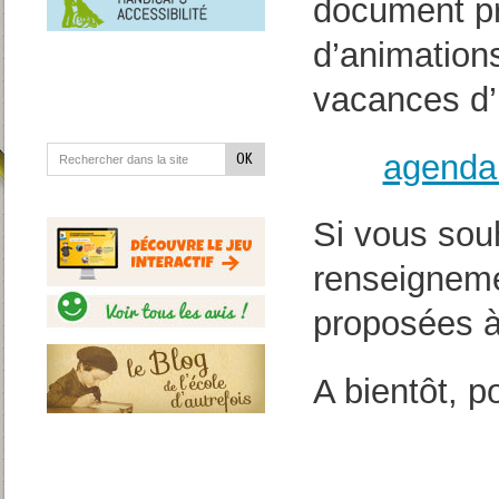
en
document pré
situation
de
d’animation
handicap
vacances d’
agenda 
Si vous sou
renseignemen
proposées à
A bientôt, p