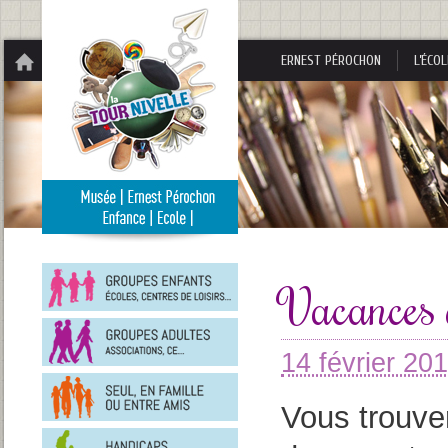
Panneau de gestion des cookies
ERNEST PÉROCHON
L’ÉCOL
Groupes
enfants
Vacances 
Groupes
adultes
14 février 20
En
famille
ou
Vous trouve
entre
Personnes
amis