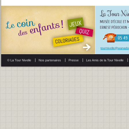
La Tour Niv
MUSÉE D'ÉCOLE ET 
ERNEST PÉROCHON -
05 49 
tournivelle@wanadoo
© La Tour Nivelle
Nos partenaires
Presse
Les Amis de la Tour Nivelle