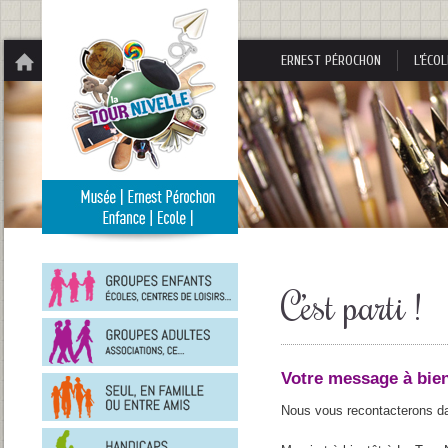
Panneau de gestion des cookies
ERNEST PÉROCHON
L’ÉCOL
Groupes
enfants
C’est parti !
Groupes
adultes
Votre message à bien
En
famille
ou
Nous vous recontacterons dan
entre
Personnes
amis