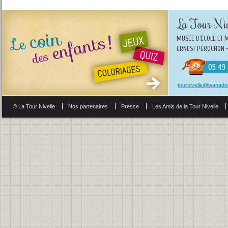
La Tour Niv
MUSÉE D'ÉCOLE ET 
ERNEST PÉROCHON -
05 49 
tournivelle@wanadoo
© La Tour Nivelle
Nos partenaires
Presse
Les Amis de la Tour Nivelle