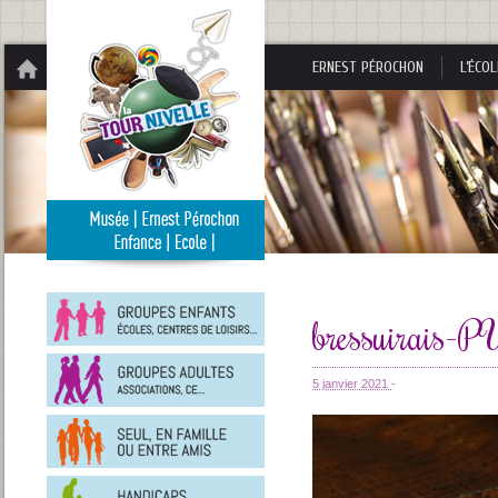
Panneau de gestion des cookies
ERNEST PÉROCHON
L’ÉCOL
Groupes
enfants
bressuirais
Groupes
adultes
5 janvier 2021
-
En
famille
ou
entre
Personnes
amis