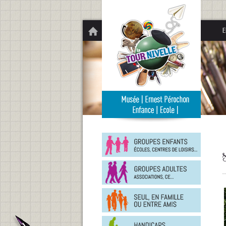
Panneau de gestion des cookies
E
Groupe
enfants
Groupe
adultes
En
famille
ou
entre
Person
amis