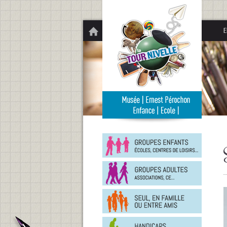
Panneau de gestion des cookies
E
Groupe
enfants
Groupe
adultes
En
famille
ou
entre
Person
amis