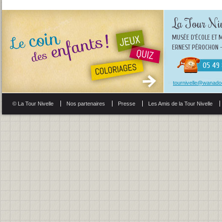
La Tour Niv
MUSÉE D'ÉCOLE ET 
ERNEST PÉROCHON -
05 49 
tournivelle@wanadoo
© La Tour Nivelle
Nos partenaires
Presse
Les Amis de la Tour Nivelle