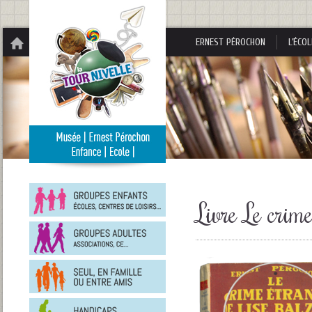
Panneau de gestion des cookies
ERNEST PÉROCHON
L’ÉCOL
Groupes
enfants
Livre Le crim
Groupes
adultes
En
famille
ou
entre
Personnes
amis