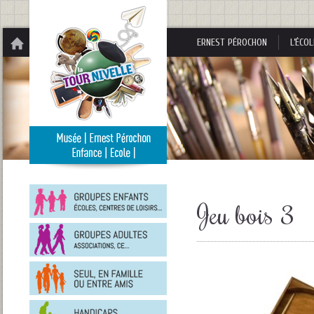
Panneau de gestion des cookies
ERNEST PÉROCHON
L’ÉCOL
Groupes
enfants
Jeu bois 3
Groupes
adultes
En
famille
ou
entre
Personnes
amis