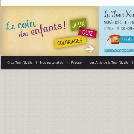
La Tour Niv
MUSÉE D'ÉCOLE ET 
ERNEST PÉROCHON -
05 49 
tournivelle@wanadoo
© La Tour Nivelle
Nos partenaires
Presse
Les Amis de la Tour Nivelle