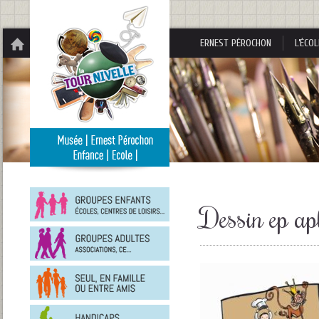
Panneau de gestion des cookies
ERNEST PÉROCHON
L’ÉCOL
Groupes
enfants
Dessin ep ap
Groupes
adultes
En
famille
ou
entre
Personnes
amis