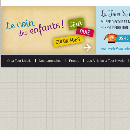
La Tour Niv
MUSÉE D'ÉCOLE ET 
ERNEST PÉROCHON -
05 49 
tournivelle@wanadoo
© La Tour Nivelle
Nos partenaires
Presse
Les Amis de la Tour Nivelle