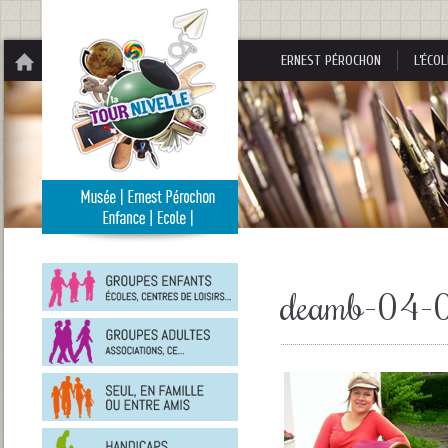
Panneau de gestion des cookies
ERNEST PÉROCHON
L’ÉCOL
Groupes
enfants
deamb-04-
Groupes
adultes
En
famille
ou
entre
Personnes
amis