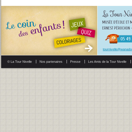
La Tour Niv
MUSÉE D'ÉCOLE ET 
ERNEST PÉROCHON -
05 49 
tournivelle@wanadoo
© La Tour Nivelle
Nos partenaires
Presse
Les Amis de la Tour Nivelle