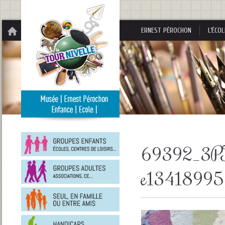
Panneau de gestion des cookies
ERNEST PÉROCHON
L’ÉCOL
Groupes
enfants
69392_3P
Groupes
e1341899
adultes
En
famille
ou
entre
Personnes
amis