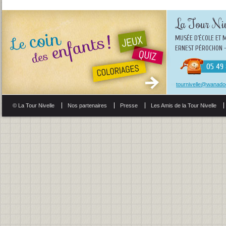
La Tour Niv
MUSÉE D'ÉCOLE ET 
ERNEST PÉROCHON -
05 49 
tournivelle@wanadoo
© La Tour Nivelle
Nos partenaires
Presse
Les Amis de la Tour Nivelle