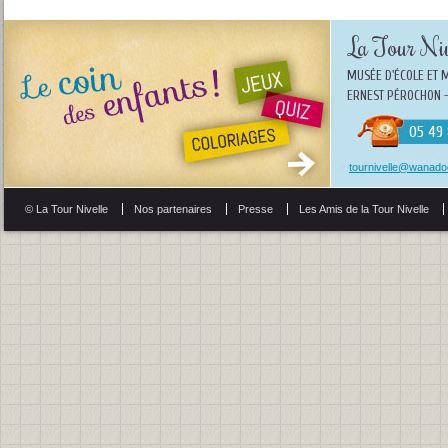
La Tour Niv
MUSÉE D'ÉCOLE ET 
ERNEST PÉROCHON -
05 49 
tournivelle@wanadoo
© La Tour Nivelle
Nos partenaires
Presse
Les Amis de la Tour Nivelle