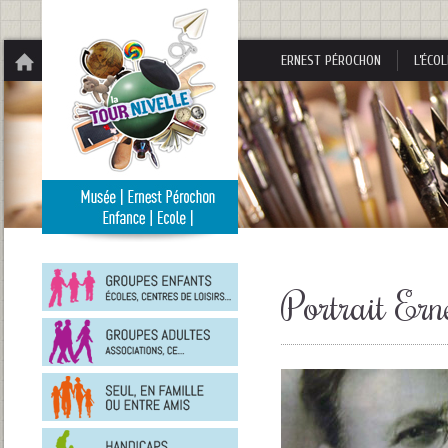
Panneau de gestion des cookies
ERNEST PÉROCHON
L’ÉCOL
Groupes
enfants
Portrait Ern
Groupes
adultes
En
famille
ou
entre
Personnes
amis