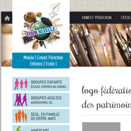
Panneau de gestion des cookies
ERNEST PÉROCHON
L’ÉCOL
Groupes
enfants
logo fédérati
Groupes
des patrimoin
adultes
En
famille
ou
entre
Personnes
amis