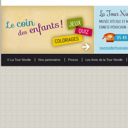
La Tour Niv
MUSÉE D'ÉCOLE ET 
ERNEST PÉROCHON -
05 49 
tournivelle@wanadoo
© La Tour Nivelle
Nos partenaires
Presse
Les Amis de la Tour Nivelle