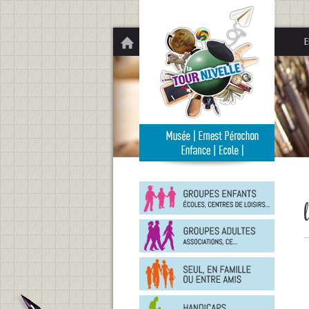
Panneau de gestion des cookies
E
Groupe
enfants
Groupe
adultes
En
famille
ou
entre
Person
amis