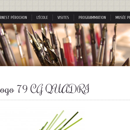
RNEST PÉROCHON
L’ÉCOLE
VISITES
PROGRAMMATION
MUSÉE P
s
logo 79 CG QUADRI
s
nes