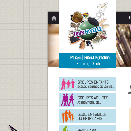
Panneau de gestion des cookies
E
Groupe
enfants
Groupe
adultes
En
famille
ou
entre
Person
amis