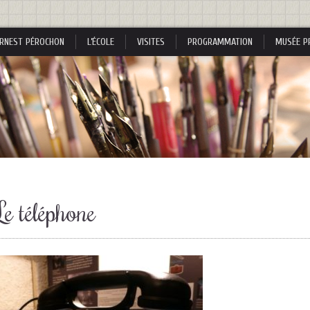
RNEST PÉROCHON
L’ÉCOLE
VISITES
PROGRAMMATION
MUSÉE P
s
Le téléphone
s
nes