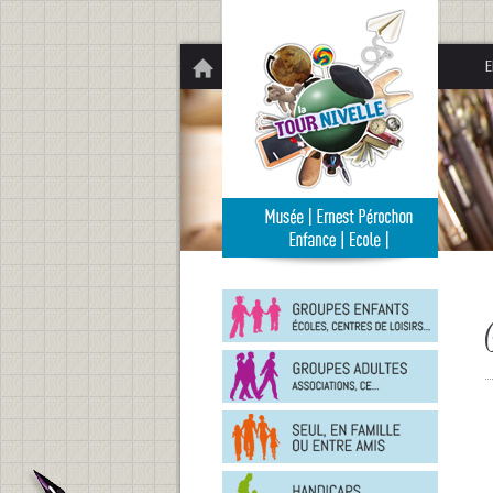
Panneau de gestion des cookies
E
Groupe
enfants
Groupe
adultes
En
famille
ou
entre
Person
amis