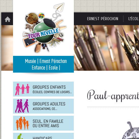
Panneau de gestion des cookies
ERNEST PÉROCHON
L’ÉCOL
Groupes
enfants
Paul-apprent
Groupes
adultes
En
famille
ou
entre
Personnes
amis