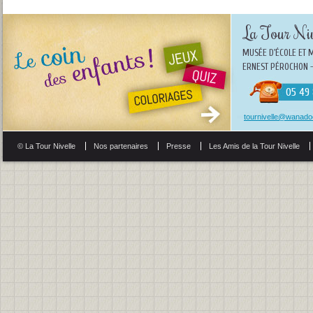
La Tour Niv
MUSÉE D'ÉCOLE ET 
ERNEST PÉROCHON -
05 49 
tournivelle@wanadoo
© La Tour Nivelle
Nos partenaires
Presse
Les Amis de la Tour Nivelle