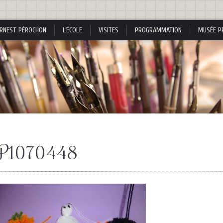
RNEST PÉROCHON
L’ÉCOLE
VISITES
PROGRAMMATION
MUSÉE P
s
P1070448
s
nes