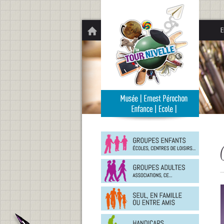
Panneau de gestion des cookies
E
Groupe
enfants
Groupe
adultes
En
famille
ou
entre
Person
amis