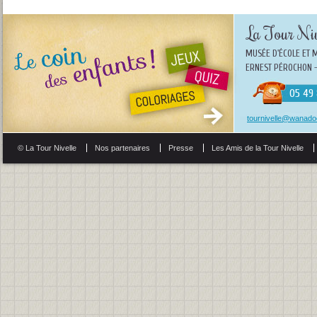
La Tour Niv
MUSÉE D'ÉCOLE ET 
ERNEST PÉROCHON -
05 49 
tournivelle@wanadoo
© La Tour Nivelle
Nos partenaires
Presse
Les Amis de la Tour Nivelle