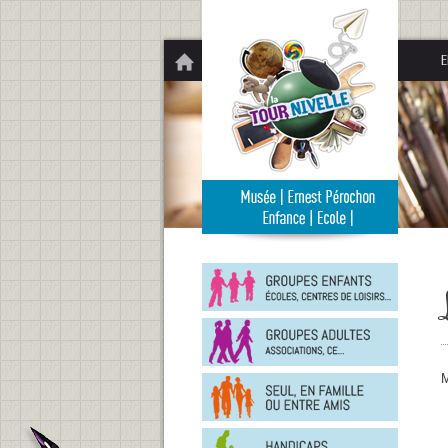
Panneau de gestion des cookies
E
Groupe
enfants
Groupe
adultes
En
M
famille
ou
entre
Person
amis