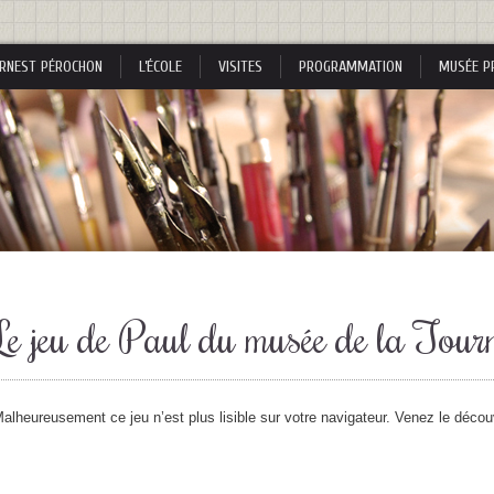
RNEST PÉROCHON
L’ÉCOLE
VISITES
PROGRAMMATION
MUSÉE P
s
Le jeu de Paul du musée de la Tourn
s
alheureusement ce jeu n’est plus lisible sur votre navigateur. Venez le décou
nes