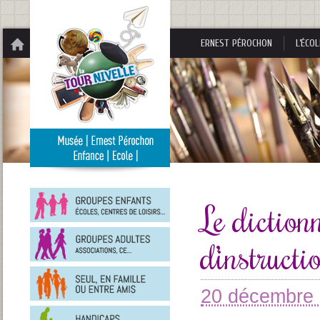
Panneau de gestion des cookies
ERNEST PÉROCHON
L’ÉCOL
Groupes
enfants
Le diction
Groupes
d’instruct
adultes
En
famille
ou
20 décembre
entre
Personnes
amis