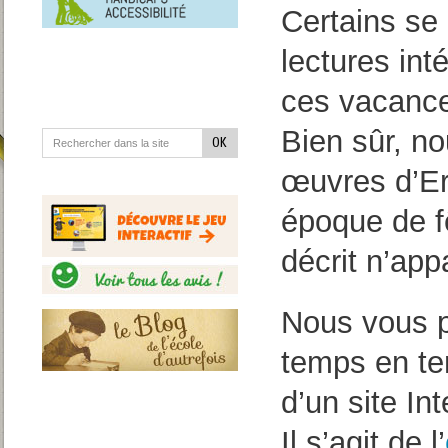
en
Certains se
situation
de
handicap
lectures int
ces vacance
Bien sûr, n
œuvres d’Er
époque de fêt
décrit n’app
Nous vous p
temps en te
d’un site Int
Il s’agit de l’