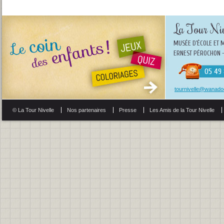
La Tour Niv
MUSÉE D'ÉCOLE ET 
ERNEST PÉROCHON -
05 49 
tournivelle@wanadoo
© La Tour Nivelle
Nos partenaires
Presse
Les Amis de la Tour Nivelle