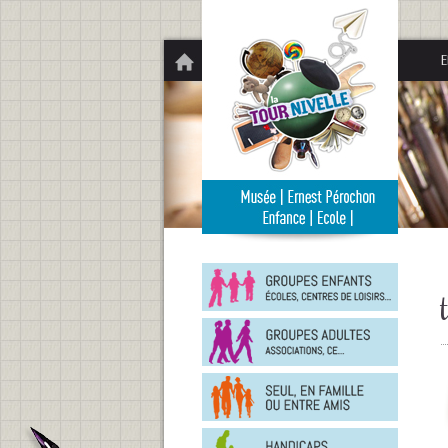
Panneau de gestion des cookies
E
Groupe
enfants
Groupe
adultes
En
famille
ou
entre
Person
amis