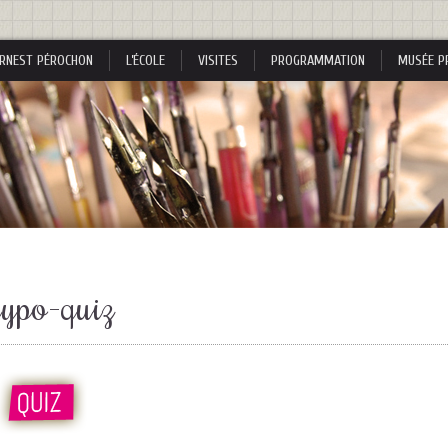
RNEST PÉROCHON
L’ÉCOLE
VISITES
PROGRAMMATION
MUSÉE P
s
typo-quiz
s
nes