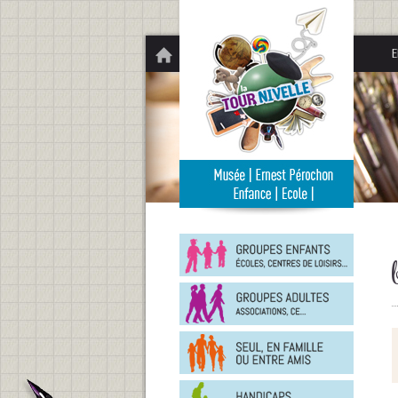
Panneau de gestion des cookies
E
Groupe
enfants
Groupe
adultes
En
famille
ou
entre
Person
amis