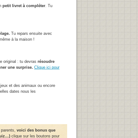
un
petit livret à compléter
. Tu
olage.
Tu repars ensuite avec
e même à la maison !
 original : tu devras
résoudre
gner une surprise.
Clique ici pour
jeux et des animaux ou encore
elles dates nous les
 parents,
voici des bonus que
quiz…)
clique sur les boutons pour