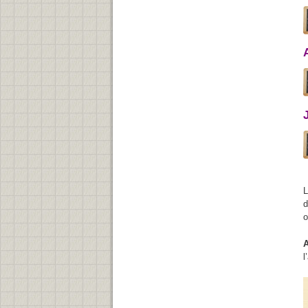
L
d
o
A
l