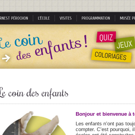
RNEST PÉROCHON
L’ÉCOLE
VISITES
PROGRAMMATION
MUSÉE P
s
Le coin des enfants
s
Bonjour et bienvenue à t
Les enfants n’ont pas toujo
compter. C’est pourquoi, i
nes