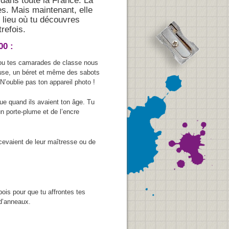
 dans toute la France. La
les. Mais maintenant, elle
lieu où tu découvres
refois.
00 :
 ou tes camarades de classe nous
louse, un béret et même des sabots
N’oublie pas ton appareil photo !
e quand ils avaient ton âge. Tu
n porte-plume et de l’encre
ecevaient de leur maîtresse ou de
bois pour que tu affrontes tes
 d’anneaux.