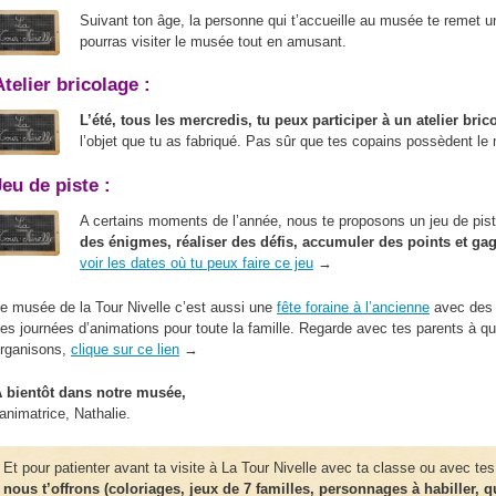
Suivant ton âge, la personne qui t’accueille au musée te remet 
pourras visiter le musée tout en amusant.
Atelier bricolage :
L’été, tous les mercredis, tu peux participer à un atelier bric
l’objet que tu as fabriqué. Pas sûr que tes copains possèdent l
Jeu de piste :
A certains moments de l’année, nous te proposons un jeu de piste
des énigmes, réaliser des défis, accumuler des points et ga
voir les dates où tu peux faire ce jeu
→
e musée de la Tour Nivelle c’est aussi une
fête foraine à l’ancienne
avec des 
es journées d’animations pour toute la famille. Regarde avec tes parents à qu
rganisons,
clique sur ce lien
→
 bientôt dans notre musée,
’animatrice, Nathalie.
Et pour patienter avant ta visite à La Tour Nivelle avec ta classe ou avec tes
nous t’offrons (coloriages, jeux de 7 familles, personnages à habiller, 