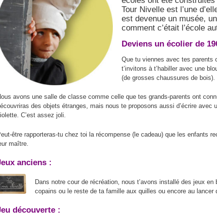
écoles ont été construites
n
Tour Nivelle est l’une d’el
est devenue un musée, un 
p
comment c’était l’école aut
Deviens un écolier de 19
Que tu viennes avec tes parents
t’invitons à t’habiller avec une b
(de grosses chaussures de bois). 
ous avons une salle de classe comme celle que tes grands-parents ont connu
écouvriras des objets étranges, mais nous te proposons aussi d’écrire avec u
iolette. C’est assez joli.
eut-être rapporteras-tu chez toi la récompense (le cadeau) que les enfants r
eur maître.
Jeux anciens :
Dans notre cour de récréation, nous t’avons installé des jeux en 
copains ou le reste de ta famille aux quilles ou encore au lancer
Jeu découverte :