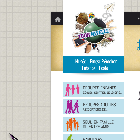
Panneau de gestion des cookies
E
Groupe
enfants
Groupe
adultes
En
famille
ou
entre
Person
amis