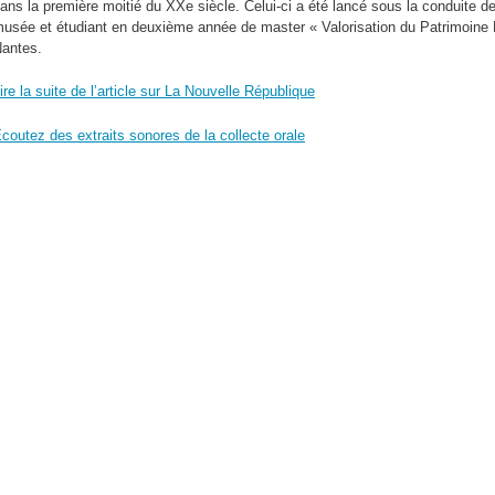
ans la première moitié du XXe siècle. Celui-ci a été lancé sous la conduite d
n
usée et étudiant en deuxième année de master « Valorisation du Patrimoine 
p
antes.
ire la suite de l’article sur La Nouvelle République
coutez des extraits sonores de la collecte orale