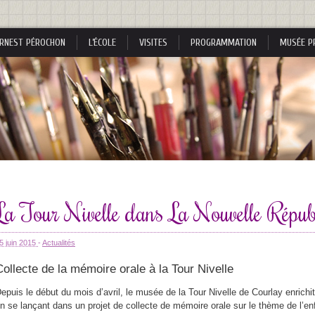
RNEST PÉROCHON
L’ÉCOLE
VISITES
PROGRAMMATION
MUSÉE P
s
La Tour Nivelle dans La Nouvelle Répub
s
5 juin 2015
-
Actualités
Collecte de la mémoire orale à la Tour Nivelle
epuis le début du mois d’avril, le musée de la Tour Nivelle de Courlay enrichit
nes
n se lançant dans un projet de collecte de mémoire orale sur le thème de l’e