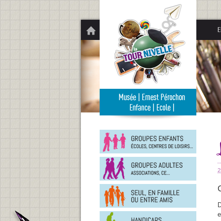
Panneau de gestion des cookies
E
Groupe
enfants
Groupe
adultes
2
En
famille
ou
D
entre
Person
e
amis