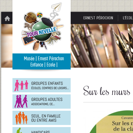
Panneau de gestion des cookies
ERNEST PÉROCHON
L’ÉCOL
Groupes
enfants
Sur les murs 
Groupes
adultes
En
famille
ou
entre
Personnes
amis