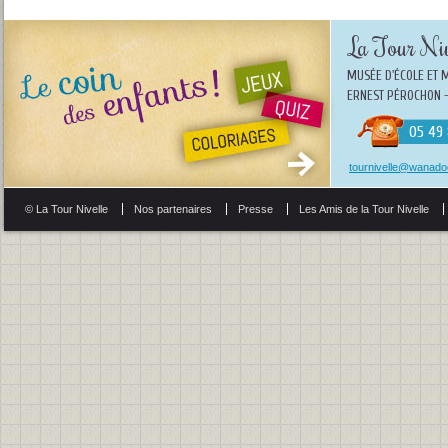
La Tour Niv
MUSÉE D'ÉCOLE ET 
ERNEST PÉROCHON -
05 49 
tournivelle@wanadoo
© La Tour Nivelle
Nos partenaires
Presse
Les Amis de la Tour Nivelle