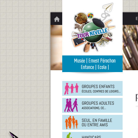
Panneau de gestion des cookies
E
Groupe
enfants
Groupe
adultes
En
famille
ou
entre
Person
amis