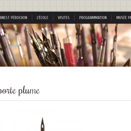
RNEST PÉROCHON
L’ÉCOLE
VISITES
PROGRAMMATION
MUSÉE P
s
porte plume
s
nes