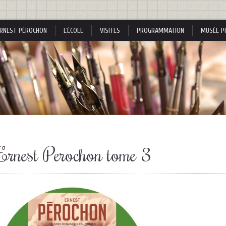
RNEST PÉROCHON
L’ÉCOLE
VISITES
PROGRAMMATION
MUSÉE P
s
Ernest Perochon tome 3
s
nes