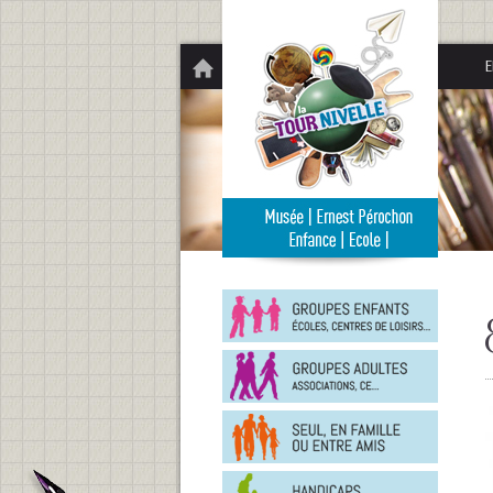
Panneau de gestion des cookies
E
Groupe
enfants
Groupe
adultes
En
famille
ou
entre
Person
amis