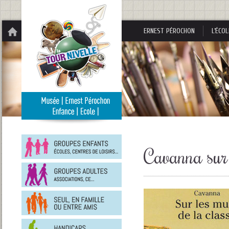
Panneau de gestion des cookies
ERNEST PÉROCHON
L’ÉCOL
Groupes
enfants
Cavanna sur 
Groupes
adultes
En
famille
ou
entre
Personnes
amis