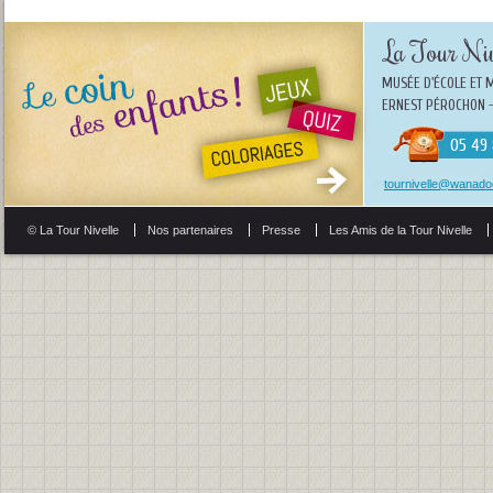
La Tour Niv
MUSÉE D'ÉCOLE ET 
ERNEST PÉROCHON -
05 49 
tournivelle@wanadoo
© La Tour Nivelle
Nos partenaires
Presse
Les Amis de la Tour Nivelle