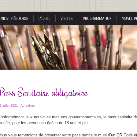
RNEST PÉROCHON
L’ÉCOLE
VISITES
PROGRAMMATION
MUSÉE P
s
Pass Sanitaire obligatoire
s
1 juillet 2021
-
Actualités
onformément aux nouvelles mesures gouvernementales, le pass sanitaire dev
usée, pour les personnes âgées de 18 ans et plus.
nes
ous vous remercions de présenter votre pass sanitaire
muni d’un QR Code en