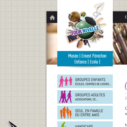
Panneau de gestion des cookies
E
Groupe
enfants
Groupe
adultes
2
En
C
famille
m
ou
entre
Person
amis
N